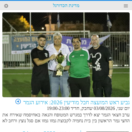
73
מדינת הכדורגל
4
גביע ראש המועצה חבל מודיעין 2026: אירוע הגמר
יום שני, 03/08/2026 שחבק, חדיד 19:00-23:00
ערב חצאי הגמר יצא לדרך במגרש המטופח והנאה באחיסמח שאירח את
החצי גמר הראשון בין בית נחמיה לקבוצת גמזו גמזו אם סגל נוצץ ורחב לא
התקשתה מול הקבוצה המפתיעה מבית נחמיה וגברה עליה בתוצאה 3 -0