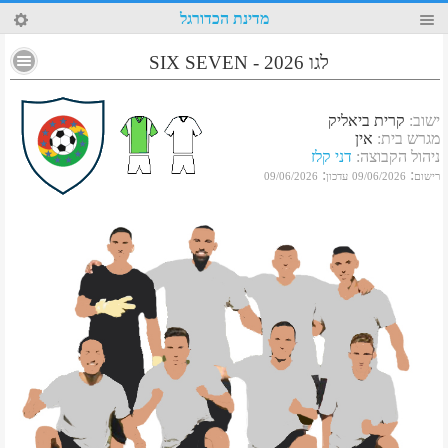
87
מדינת הכדורגל
לגו 2026 - SIX SEVEN
ישוב
:
קרית ביאליק
מגרש בית
:
אין
ניהול הקבוצה
:
דני קלז
:
:
רישום
09/06/2026
עדכון
09/06/2026