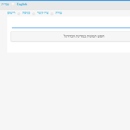
96
English
עברית
4
עזרה
צרו קשר
כניסה
רישום
חפש תמונות במדינת הכדורגל