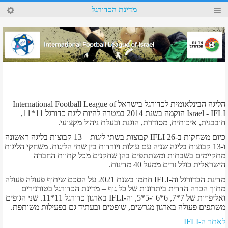
35
מדינת הכדורגל
4
הליגה הבינלאומית לכדורגל בישראל International Football League of
Israel - IFLI הוקמה בשנת 2014 במטרה להיות ליגת כדורגל 11*11,
חובבנית, איכותית, מסודרת, הוגנת ובעלת ניהול מקצועי.
כיום משחקות ב-IFLI 26 קבוצות בשתי ליגות – 13 קבוצות בליגה ראשונה
ו-13 קבוצות בליגה שניה עם עולות ויורדות בין שתי הליגות. משחקי הליגות
מתקיימים בשבתות ומשתתפים בהן שחקנים מכל קתוות החברה
הישראלית כולל זרים ממעל 40 מדינות.
מדינת הכדורגל וה-IFLI חתמו בשנת 2021 על הסכם שיתוף פעולה פעולה
מתוך הכרה הדדית ביתרונות של כל גוף – מדינת הכדורגל בטורנירים
ואליפויות של 7*7, 6*6 ו-5*5, וה-IFLI בארגון כדורגל 11*11. שני הגופים
משתפים פעולה בארגון מגרשים, שופטים ובעתיד גם בפעילות משותפת.
לאתר ה-IFLI