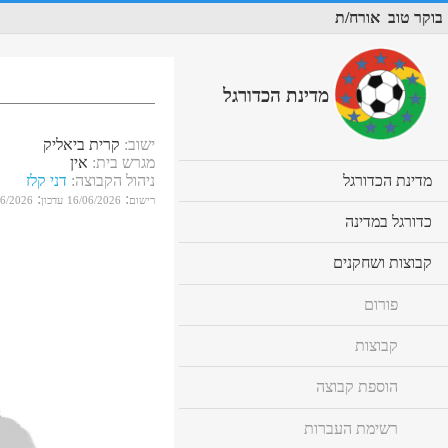
בוקר טוב
אורח/ת
מדינת הכדורגל
ישוב
:
קרית ביאליק
מגרש בית
:
אין
cl
מדינת הכדורגל
ניהול הקבוצה
:
דני קלז
to
:
:
רישום
16/06/2026
עדכון
06/2026
ex
cl
כדורגל במדינה
co
to
ex
cl
קבוצות ושחקנים
co
to
ex
פורום
co
קבוצות
הוספת קבוצה
רשימת העברות