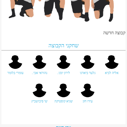
קבוצה חדשה
שחקני הקבוצה
אליה לביא
גלעד ביאדגו
לירון ינקו..
נהוראי אבי..
עומרי בלומר
עידו חזן
שגיא קוסטיקה
שי פיבושביץ