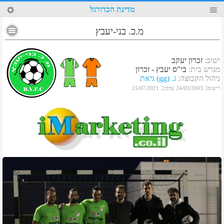
1
מדינת הכדורגל
מ.כ. בני-יעבץ
ישוב
:
זכרון יעקב
מגרש בית
:
בי"ס יעבץ - זכרון
ניהול הקבוצה
:
ג. (gg) גיאת
:
:
רישום
24/03/2003
עדכון
15/07/2021