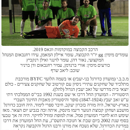
הרכב הקבוצה במוקדמות ווגאס 2019.
עומדים מימין: gg יו"ר הקבוצה, עומר איילון המאמן, עידו רוזנבאום המנהל
המקצועי, נאור דהן, עומר לוינגר ואילן רנקביץ
כורעים מימין: אורי ברנדמן, עמיר רוזנבאום ודן ברניר
שוכב: ליאב שרף
מ.כ.ב.י (מועדון כדורגל בני-יעבץ) או בשמה הלועזי BYFC מורכבת
מתלכיד של שחקנים עתירי ניסיון עם קורטוב של שחקנים צעירים - כולם
יוצאי בית מדרשו של זאב יעבץ הגדול (להלן).
היסטוריה - המועדון החל דרכו אי שם בשנת 1992 בבי"ס הממלכתי דתי
ע"ש זאב יעבץ (1847-1924) סופר והיסטוריון מאבות החינוך העברי
בארץ-ישראל, היה מורה בזכרון יעקב, חיבר ספרי לימוד, היה חובב כדורגל
מושבע ושחקן קבוצת הנוער דינמו מינסק, איתה זכה בגביע יום הצאר. מאז
שימש הוא לחברי המועדון סמל, אות למופת ומודל לחיקוי. היה זה אך טבעי
בסוף שנת 2002 ביום שבת א' חנוכה התשס"ג, עת החל המועדון את דרכו
במדינת הכדורגל, שלא נשכח את מורנו ורבנו הדגול והקבוצה נקראה