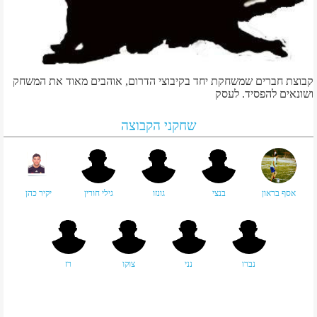
קבוצת חברים שמשחקת יחד בקיבוצי הדרום, אוהבים מאוד את המשחק
ושונאים להפסיד. לעסק
שחקני הקבוצה
אסף בראון
בנצי
גונזו
גילי חורין
יקיר כהן
נברו
נני
צוקו
רז