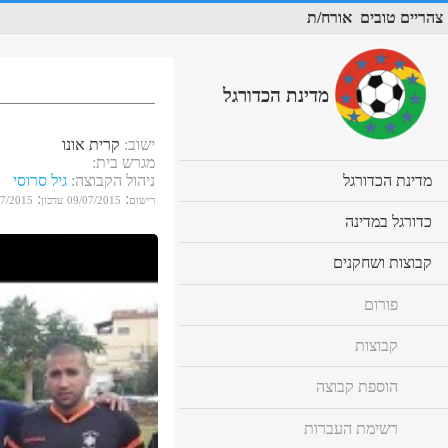
צהריים טובים
אורח/ת
מדינת הכדורגל
ישוב
:
קרית אונו
מגרש בית
:
cl
מדינת הכדורגל
ניהול הקבוצה
:
גיל סרוסי
to
:
:
רישום
09/07/2015
עדכון
07/2015
ex
cl
כדורגל במדינה
co
to
ex
cl
קבוצות ושחקנים
co
to
ex
פורום
co
קבוצות
הוספת קבוצה
רשימת העברות