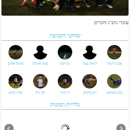
עובדי נתב"ג וחברים
שחקני הקבוצה
אבנר זרמתי
דניאל עמר
טל וקס
מעיין אהרוני
מרסל אלוש
נדב מרציאנו
רונן פרטוק
רן דהרי
רפי גולן
שליו דבוש
גלריית תמונות