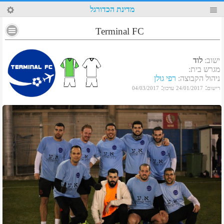
69
מדינת הכדורגל
Terminal FC
ישוב
:
לוד
מגרש בית
:
ניהול הקבוצה
:
רפי גולן
:
:
רישום
24/01/2017
עדכון
04/03/2017