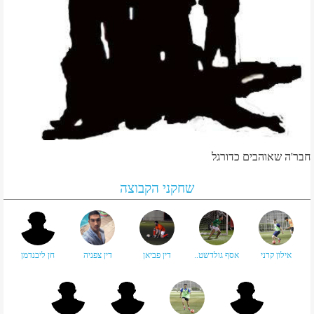
חבר'ה שאוהבים כדורגל
שחקני הקבוצה
אילון קרני
אסף גולדשט..
דין פביאן
דין צפניה
חן ליבנדמן