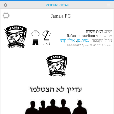
39
מדינת הכדורגל
Jama'a FC
ישוב
:
רמת השרון
מגרש בית
:
Ra'anana stadium
ניהול הקבוצה
:
עמית גנן
,
אילון קרני
:
:
רישום
30/05/2017
עדכון
01/06/2017