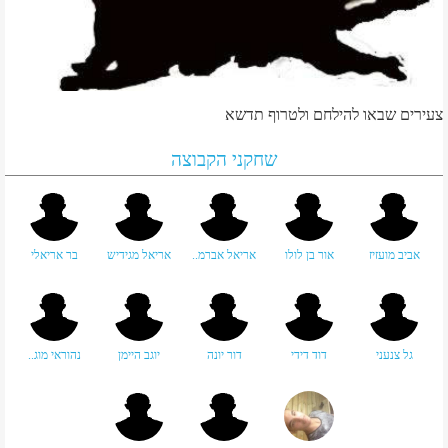
צעירים שבאו להילחם ולטרוף תדשא
שחקני הקבוצה
אביב מועזיז
אור בן לולו
אריאל אברמ..
אריאל מגידיש
בר אריאלי
גל צנעני
דוד דידי
דור יונה
יוגב היימן
נהוראי מוג..