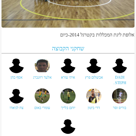
אלופת ליגת המכללות בקטרגל 2014-כיום
שחקני הקבוצה
DADI
אבשלום פרץ
איתי עזרא
אלעד רוזנברג
אסף כהן
STEPH..
בוריס וסר
דדי ביטון
יותם בלייך
עומרי באום
צח לניאדו