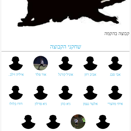
קבוצה בהקמה
שחקני הקבוצה
אבי סבג
אביב רוזן
אוניל קורנל
אור פלד
איליה זילב..
איתי מהצרי
אלעד נעמן
גיא כהן
גיא פדלון
דודו בלולו