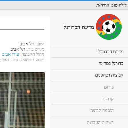
לילה טוב
אורח/ת
מדינת הכדורגל
ישוב
:
תל אביב
מגרש בית
:
תל אביב
cl
מדינת הכדורגל
ניהול הקבוצה
:
עידו אביב
to
:
:
רישום
17/08/2018
עדכון
04/2021
ex
cl
כדורגל במדינה
co
to
ex
cl
קבוצות ושחקנים
co
to
ex
פורום
co
קבוצות
הוספת קבוצה
רשימת העברות