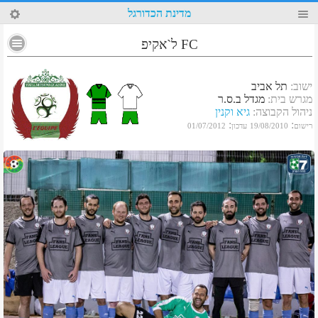
55
מדינת הכדורגל
FC ל`אקיפ
ישוב
:
תל אביב
מגרש בית
:
מגדל ב.ס.ר
ניהול הקבוצה
:
גיא וקנין
:
:
רישום
19/08/2010
עדכון
01/07/2012