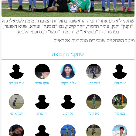
שחקני ל'אקיפ אחרי הזכיה הראשונה בתולדות המועדון. מימין לשמאל: גיא
"וקנין" וקנין, עומר תדמור, יזהר קישון, נבו "בובינק" זעירא, שגיא השוער,
בעז גורן, דן "בסטיאן" שדה, מור "רכש" רכס ופפי הלביא.
מיטב השחקנים שמכירים ממקומות אקראיים
שחקני הקבוצה
אורי הניג
אורי פרג'
אליה ביקוב..
אסף אדמי
ארז גוטליב
בעז גורן
גיא וקנין
גל רביב
דן שדה
יובל ארצי