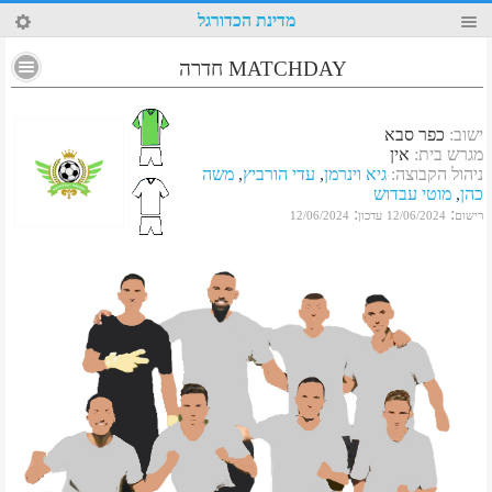
5
מדינת הכדורגל
MATCHDAY חדרה
ישוב
:
כפר סבא
מגרש בית
:
אין
ניהול הקבוצה
:
גיא וינרמן
,
עדי הורביץ
,
משה
כהן
,
מוטי עבדוש
:
:
רישום
12/06/2024
עדכון
12/06/2024