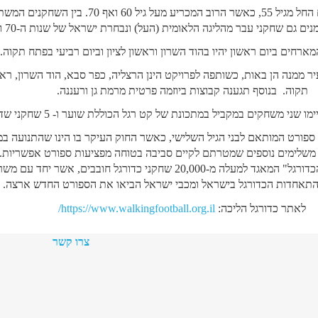
בליגה משחקים שחקנים החל מגיל 55, כאשר הרוב המכריע מעל גיל 60
ים גם שחקני עבר מהליגה הלאומית (העל) ונבחרת ישראל של שנות ה-70 וה-80.
ארחים ביום ראשון יהיו בהוד השרון וראשון לציון וביום רביעי בפתח תקוה.
ר ממנה הן באות, כשותפה לפרויקט הינן הרצליה, כפר סבא, הוד השרון, ראשו
תקוה. בנוסף תגענה קבוצות ביוזמה פרטית מרמת גן ורעננה.
 שני משחקים במקביל במתכונת של קט רגל הכוללת שוער ו- 5 שחקני שדה.
ף ספורט המותאם לבני הגיל השלישי, כאשר החוק העיקר בו הינו שהתנועה 
 משלימים נוספים שמטרתם לקיים סביבה בטוחה מפציעות ספורט אפשריות. 
ביוזמת ארגון "מדינת הכדורגל" המאגד למעלה מ-20,000 שחקני כדורגל חובבים, אשר
התאחדות הכדורגל בישראל ומכבי ישראל הביאו את הספורט החדש ארצה.
לאתר כדורגל הליכה:
https://www.walkingfootball.org.il/
צרו קשר