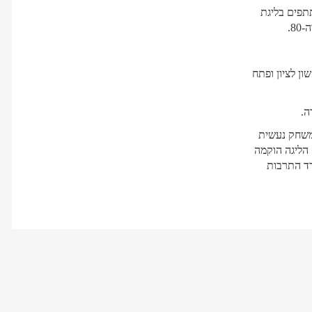
 ואף 70. בין השחקנים המשתתפים בליגת
ן לציון ופתח
במשחק נעשית
הליגה הוקמה
 יחד עם משרד התרבות