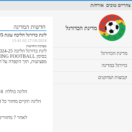
צהריים טובים
אורח/ת
חדשות המדינה
מדינת הכדורגל
ליגת כדורגל הליכה עונת 24/5 יוצאת לדרך
27/10/2024 13:41:02
מערכת החדשות
cl
מדינת הכדורגל
to
מפציעות, תוך הקפדה על 
ex
cl
כדורגל במדינה
co
to
ex
cl
קבוצות ושחקנים
co
to
ex
הליגה כוללת 8 קבוצות מהמרכז , לאור המצב, הקבוצות הצפוניות אינן יכולות לקיים שגרה רגילה.
co
לאחר 7 מחזורים של הסיבוב הראשון, יתקיימו 2 בתי פליאוף, עליון ותחתון למיקום הסופי בטבלה.