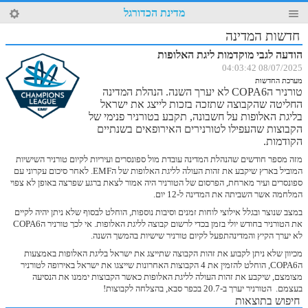
15
מדינת הכדורגל
4
חדשות המדינה
הודעה לגבי מוקדמות ליגת האלופות
08/07/2025 04:03:42
מערכת החדשות
טורניר הCOPA6 לא יערך השנה. הנהלת המדינה
החליטה שהקבוצה שתזכה בזכות לייצג את ישראל
בליגת האלופות על חשבונה, תקבע בטורניר פנימי של
הקבוצות שהעפילו לטורנירים האירופאים בשנתיים
הקודמות.
מזה מספר חודשים שהנהלת המדינה עובדת מול ספונסרים ועיריות לקיום טורניר השישיות
המוביל בארץ שיקבע את זהות העולה לליגת האלופות של הEMF. לאחר סיכום עקרוני עם
ספונסרים ועיר מארחת, הפרסום של הטורניר היה אמור לצאת ברגע שפרצה באופן לא צפוי
המלחמה אשר השביתה את המדינה ל-12 יום.
במצב שנוצר ובגלל אילוצי לוחות זמנים וסיבות נוספות, הוחלט לבסוף שלא ניתן יהיה לקיים
את הטורניר בחודש יולי בזמן בכדי לרשום קבוצה לליגת האלופות. אי לכך טורניר הCOPA6
לא יערך הקיץ והמדינהתפעל לקיום טורניר שישיות בהמשך השנה.
מכיוון שלא ניתן לקבוע את זהות הקבוצה שתייצג את ישראל בליגת האלופות באמצעות
הCOPA6, הוחלט להזמין את 4 הקבוצות האחרונות שייצגו את ישראל באירופה לטורניר
מצומצם, שיקבע את זהות העולה לליגת האלופות כאשר הקבוצות יממנו את הנסיעה
בעצמם. הטורניר יערך ב-20.7 בכפר סבא, בהצלחה לקבוצות!
חיפוש בתוצאות