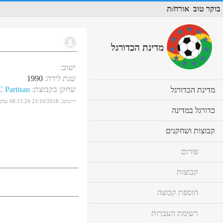
בוקר טוב
אורח/ת
מדינת הכדורגל
ישוב
:
שנת לידה
:
1990
שחקן בקבוצת
:
 Partisan
cl
מדינת הכדורגל
to
:
רישום
21/10/2018 08:15:24
עדכו
ex
cl
כדורגל במדינה
co
to
ex
cl
קבוצות ושחקנים
co
to
ex
פורום
co
קבוצות
הוספת קבוצה
רשימת העברות