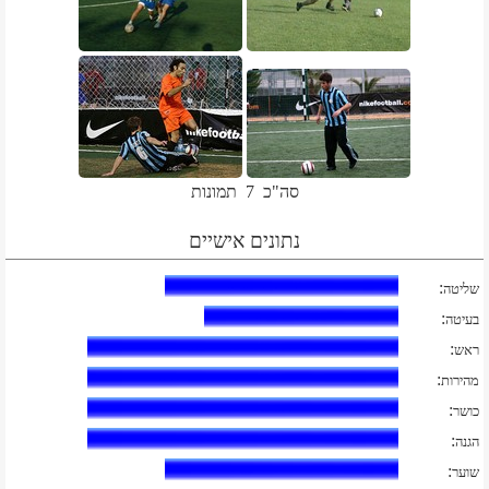
סה"כ
7
תמונות
נתונים אישיים
:
שליטה
:
בעיטה
:
ראש
:
מהירות
:
כושר
:
הגנה
:
שוער