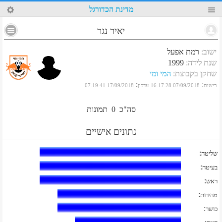
18
מדינת הכדורגל
יאיר נגר
ישוב
:
רמת אפעל
שנת לידה
:
1999
שחקן בקבוצת
:
המי ומי
:
:
רישום
07/09/2018 16:17:28
עדכון
17/09/2018 07:19:41
סה"כ
0
תמונות
נתונים אישיים
:
שליטה
:
בעיטה
:
ראש
:
מהירות
:
כושר