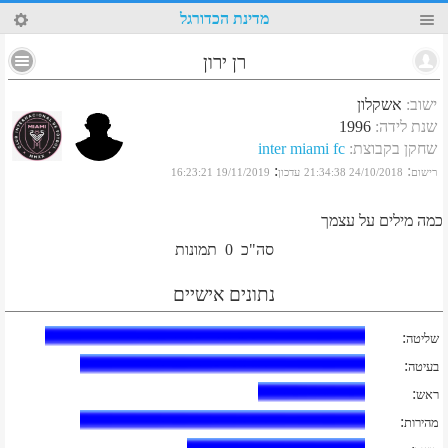
3
מדינת הכדורגל
רן ירון
ישוב
:
אשקלון
שנת לידה
:
1996
שחקן בקבוצת
:
inter miami fc
:
:
רישום
24/10/2018 21:34:38
עדכון
19/11/2019 16:23:21
כמה מילים על עצמך
סה"כ
0
תמונות
נתונים אישיים
:
שליטה
:
בעיטה
:
ראש
:
מהירות