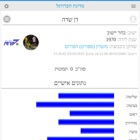
68
מדינת הכדורגל
דן שדה
ישוב
:
בחר יישוב
שנת לידה
:
1970
שחקן בקבוצת
:
מועדון (ספורט) הפורום
:
:
רישום
09/10/2006 16:12:00
עדכון
03/10/2010 15:26:02
סה"כ
0
תמונות
נתונים אישיים
:
שליטה
:
בעיטה
:
ראש
:
מהירות
:
כושר