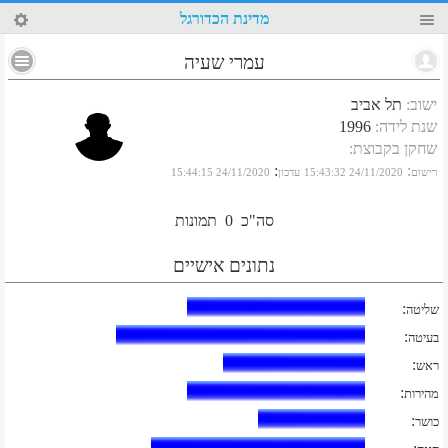
3
מדינת הכדורגל
עמרי שעיה
ישוב
:
תל אביב
שנת לידה
:
1996
שחקן בקבוצת
:
:
:
רישום
24/11/2020 15:43:32
עדכון
24/11/2020 15:44:15
סה"כ
0
תמונות
נתונים אישיים
:
שליטה
:
בעיטה
:
ראש
:
מהירות
:
כושר