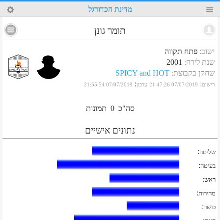
8
מדינת הכדורגל
תומר גונן
ישוב
:
פתח תקווה
שנת לידה
:
2001
שחקן בקבוצת
:
SPICY and HOT
:
:
רישום
07/07/2019 21:47:26
עדכון
07/07/2019 21:55:54
סה"כ
0
תמונות
נתונים אישיים
:
שליטה
:
בעיטה
:
ראש
:
מהירות
:
כושר