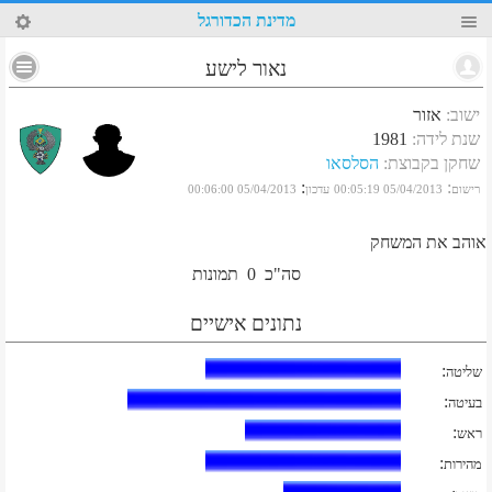
48
מדינת הכדורגל
נאור לישע
ישוב
:
אזור
שנת לידה
:
1981
שחקן בקבוצת
:
הסלסאו
:
:
רישום
05/04/2013 00:05:19
עדכון
05/04/2013 00:06:00
אוהב את המשחק
סה"כ
0
תמונות
נתונים אישיים
:
שליטה
:
בעיטה
:
ראש
:
מהירות