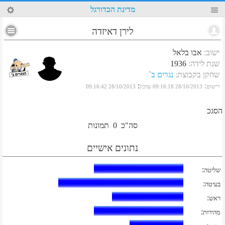
16
מדינת הכדורגל
לירן דאיזדה
ישוב
:
אבו בלאל
שנת לידה
:
1936
שחקן בקבוצת
:
נגרים ב`
:
:
רישום
28/10/2013 09:16:18
עדכון
28/10/2013 09:16:42
הסגכ
סה"כ
0
תמונות
נתונים אישיים
:
שליטה
:
בעיטה
:
ראש
:
מהירות