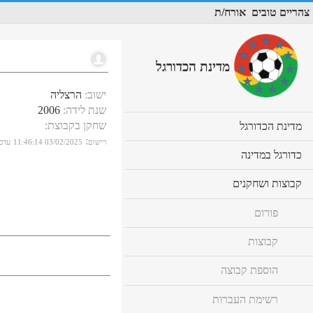
צהריים טובים
אורח/ת
מדינת הכדורגל
ישוב
:
הרצליה
שנת לידה
:
2006
שחקן בקבוצת
:
cl
מדינת הכדורגל
to
:
רישום
03/02/2025 11:46:14
עדכו
ex
cl
כדורגל במדינה
co
to
ex
cl
קבוצות ושחקנים
co
to
ex
פורום
co
קבוצות
הוספת קבוצה
רשימת העברות