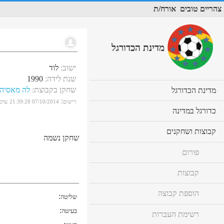
צהריים טובים
אורח/ת
מדינת הכדורגל
ישוב
:
לוד
שנת לידה
:
1990
שחקן בקבוצת
:
לה מאסיה 
cl
מדינת הכדורגל
to
:
רישום
07/10/2014 21:39:28
עדכו
ex
cl
כדורגל במדינה
co
to
ex
cl
קבוצות ושחקנים
co
שחקן נשמה
to
ex
פורום
co
קבוצות
הוספת קבוצה
:
שליטה
:
בעיטה
רשימת העברות