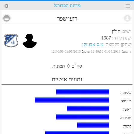
75
מדינת הכדורגל
רועי שפר
ישוב
:
חולון
שנת לידה
:
1987
שחקן בקבוצת
:
מ.ס אבו-זקן
:
:
רישום
01/05/2013 12:40:50
עדכון
01/05/2013 12:40:50
סה"כ
0
תמונות
נתונים אישיים
:
שליטה
:
בעיטה
:
ראש
:
מהירות
:
כושר