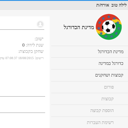
לילה טוב
אורח/ת
מדינת הכדורגל
ישוב
:
שנת לידה
:
0
שחקן בקבוצת
:
cl
מדינת הכדורגל
to
:
רישום
18/08/2015 07:08:37
עדכו
ex
cl
כדורגל במדינה
co
to
ex
cl
קבוצות ושחקנים
co
to
ex
פורום
co
קבוצות
הוספת קבוצה
רשימת העברות