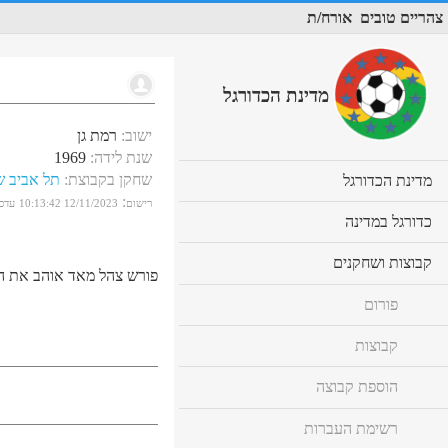
צהריים טובים
אורח/ת
מדינת הכדורגל
ישוב
:
רמת גן
שנת לידה
:
1969
שחקן בקבוצת
:
תל אביב שנ
cl
מדינת הכדורגל
to
:
רישום
12/11/2023 10:13:42
עדכו
ex
cl
כדורגל במדינה
co
to
ex
cl
קבוצות ושחקנים
co
פורש צהל מאד אוהב את 
to
ex
פורום
co
קבוצות
הוספת קבוצה
רשימת העברות