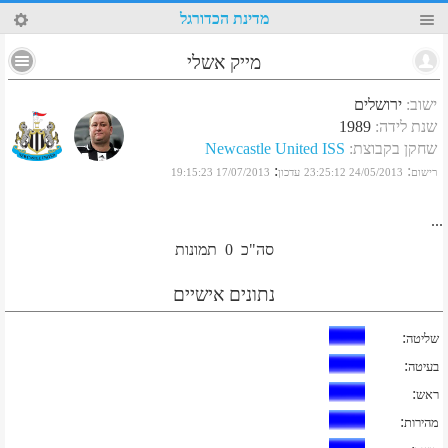
96
מדינת הכדורגל
מייק אשלי
ישוב
:
ירושלים
שנת לידה
:
1989
שחקן בקבוצת
:
Newcastle United ISS
:
:
רישום
24/05/2013 23:25:12
עדכון
17/07/2013 19:15:23
...
סה"כ
0
תמונות
נתונים אישיים
:
שליטה
:
בעיטה
:
ראש
:
מהירות