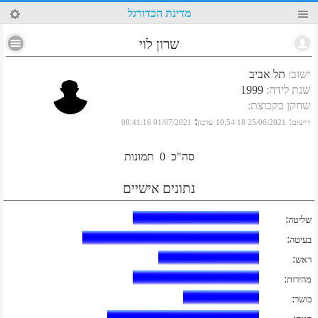
65
מדינת הכדורגל
שרון לוי
ישוב
:
תל אביב
שנת לידה
:
1999
שחקן בקבוצת
:
:
:
רישום
25/06/2021 10:54:18
עדכון
01/07/2021 08:41:16
סה"כ
0
תמונות
נתונים אישיים
:
שליטה
:
בעיטה
:
ראש
:
מהירות
:
כושר