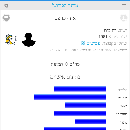
38
מדינת הכדורגל
אודי כרפס
ישוב
:
רחובות
שנת לידה
:
1981
שחקן בקבוצת
:
פטישים 69
:
:
רישום
04/10/2017 05:52:34
עדכון
04/10/2017 07:17:51
סה"כ
0
תמונות
נתונים אישיים
:
שליטה
:
בעיטה
:
ראש
:
מהירות
:
כושר