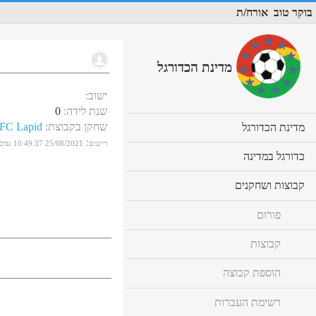
בוקר טוב
אורח/ת
מדינת הכדורגל
ישוב
:
שנת לידה
:
0
שחקן בקבוצת
:
FC Lapid
cl
מדינת הכדורגל
to
:
רישום
25/08/2021 10:49:37
עדכו
ex
cl
כדורגל במדינה
co
to
ex
cl
קבוצות ושחקנים
co
to
ex
פורום
co
קבוצות
הוספת קבוצה
רשימת העברות