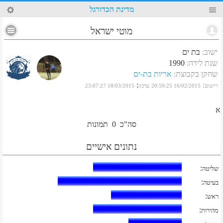
49
מדינת הכדורגל
מוטי ישראל
ישוב
:
בת ים
שנת לידה
:
1990
שחקן בקבוצת
:
אריות בת-ים
:
:
רישום
16/02/2015 20:59:25
עדכון
18/03/2015 23:07:27
א
סה"כ
0
תמונות
נתונים אישיים
:
שליטה
:
בעיטה
:
ראש
:
מהירות