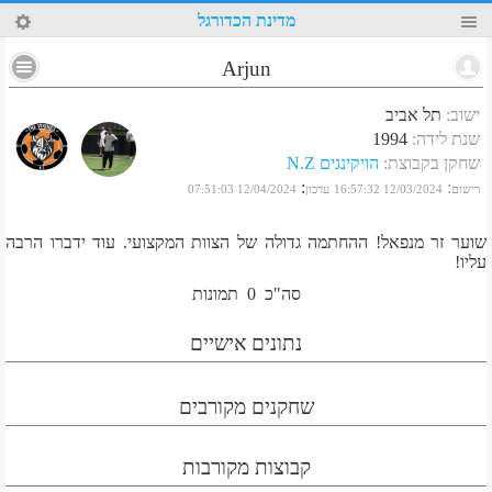
17
מדינת הכדורגל
Arjun
ישוב
:
תל אביב
שנת לידה
:
1994
שחקן בקבוצת
:
הויקינגים N.Z
:
:
רישום
12/03/2024 16:57:32
עדכון
12/04/2024 07:51:03
שוער זר מנפאל! ההחתמה גדולה של הצוות המקצועי. עוד ידברו הרבה
עליו!
סה"כ
0
תמונות
נתונים אישיים
שחקנים מקורבים
קבוצות מקורבות