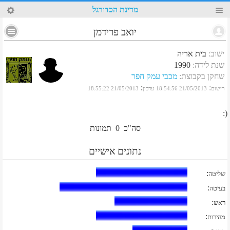
48
מדינת הכדורגל
יואב פרידמן
ישוב
:
בית אריה
שנת לידה
:
1990
שחקן בקבוצת
:
מכבי עמק חפר
:
:
רישום
21/05/2013 18:54:56
עדכון
21/05/2013 18:55:22
(:
סה"כ
0
תמונות
נתונים אישיים
:
שליטה
:
בעיטה
:
ראש
:
מהירות