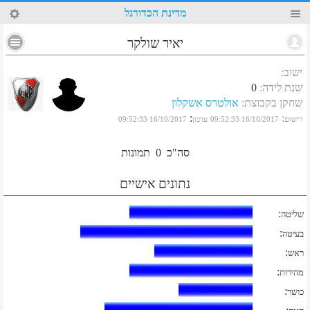
3
מדינת הכדורגל
יאיר שולקר
ישוב
:
שנת לידה
:
0
שחקן בקבוצת
:
אולטרס אשקלון
:
:
רישום
16/10/2017 09:52:33
עדכון
16/10/2017 09:52:33
סה"כ
0
תמונות
נתונים אישיים
:
שליטה
:
בעיטה
:
ראש
:
מהירות
:
כושר