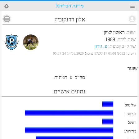
15
מדינת הכדורגל
אלון רוזנקוביץ
ישוב
:
ראשון לציון
שנת לידה
:
1989
שחקן בקבוצת
:
פ. גירון
:
:
רישום
01/01/2012 17:33:17
עדכון
14/06/2020 05:07:24
שוער
סה"כ
0
תמונות
נתונים אישיים
:
שליטה
:
בעיטה
:
ראש
:
מהירות