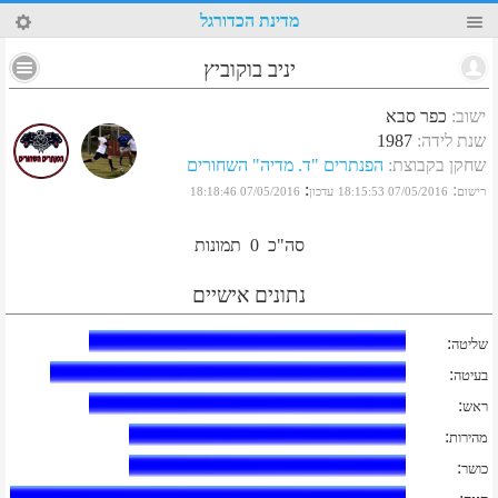
68
מדינת הכדורגל
יניב בוקוביץ
ישוב
:
כפר סבא
שנת לידה
:
1987
שחקן בקבוצת
:
הפנתרים "ד. מדיה" השחורים
:
:
רישום
07/05/2016 18:15:53
עדכון
07/05/2016 18:18:46
סה"כ
0
תמונות
נתונים אישיים
:
שליטה
:
בעיטה
:
ראש
:
מהירות
:
כושר