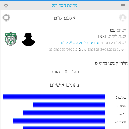
4
מדינת הכדורגל
אלכס לויט
ישוב
:
עכו
שנת לידה
:
1981
שחקן בקבוצת
:
נהריה הירוקה - ש.לרנר
:
:
רישום
30/06/2012 23:03:28
עדכון
30/06/2012 23:05:00
חלוץ קטלני בדימוס
סה"כ
0
תמונות
נתונים אישיים
:
שליטה
:
בעיטה
:
ראש
:
מהירות