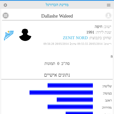
0
מדינת הכדורגל
Dallashe Waleed
ישוב
:
חיפה
שנת לידה
:
1991
שחקן בקבוצת
:
ZENIT NORD
:
:
רישום
28/05/2014 09:55:55
עדכון
28/05/2014 09:56:28
n
סה"כ
0
תמונות
נתונים אישיים
:
שליטה
:
בעיטה
:
ראש
:
מהירות