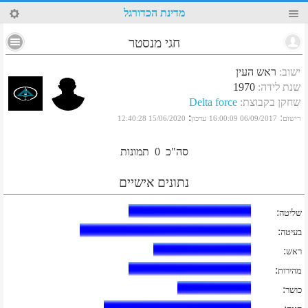
44
מדינת הכדורגל
חגי מנסטר
ישוב
:
ראש העין
שנת לידה
:
1970
שחקן בקבוצת
:
Delta force
:
:
רישום
06/09/2017 16:00:09
עדכון
15/06/2020 12:40:28
סה"כ
0
תמונות
נתונים אישיים
:
שליטה
:
בעיטה
:
ראש
:
מהירות
:
כושר