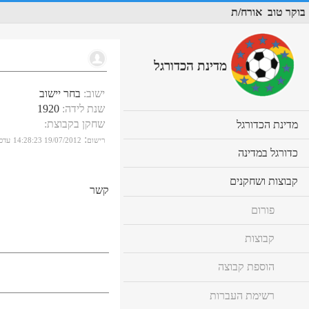
בוקר טוב
אורח/ת
מדינת הכדורגל
ישוב
:
בחר יישוב
שנת לידה
:
1920
שחקן בקבוצת
:
cl
מדינת הכדורגל
to
:
רישום
19/07/2012 14:28:23
עדכו
ex
cl
כדורגל במדינה
co
to
ex
cl
קבוצות ושחקנים
co
קשר
to
ex
פורום
co
קבוצות
הוספת קבוצה
רשימת העברות