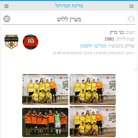
91
מדינת הכדורגל
מעיין ללוש
ישוב
:
בני ברק
שנת לידה
:
1981
שחקן בקבוצת
:
מגורשי וולפסון
:
:
רישום
23/05/2013 14:58:09
עדכון
01/09/2017 10:48:54
.