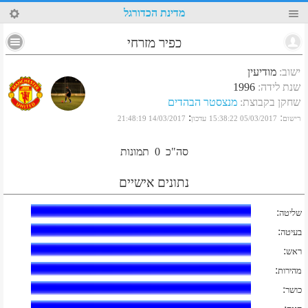
82
מדינת הכדורגל
כפיר מזרחי
ישוב
:
מודיעין
שנת לידה
:
1996
שחקן בקבוצת
:
מנצסטר הבהדים
:
:
רישום
05/03/2017 15:38:22
עדכון
14/03/2017 21:48:19
סה"כ
0
תמונות
נתונים אישיים
:
שליטה
:
בעיטה
:
ראש
:
מהירות
:
כושר