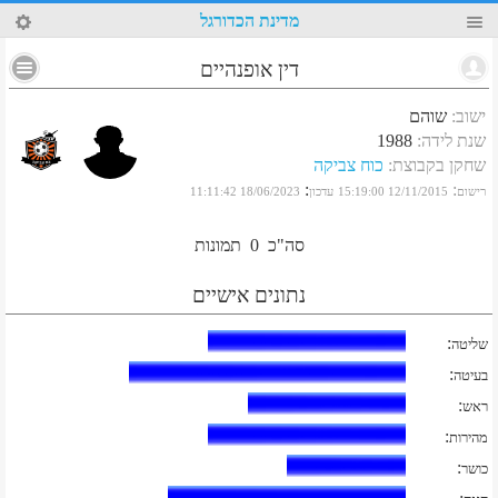
74
מדינת הכדורגל
דין אופנהיים
ישוב
:
שוהם
שנת לידה
:
1988
שחקן בקבוצת
:
כוח צביקה
:
:
רישום
12/11/2015 15:19:00
עדכון
18/06/2023 11:11:42
סה"כ
0
תמונות
נתונים אישיים
:
שליטה
:
בעיטה
:
ראש
:
מהירות
:
כושר